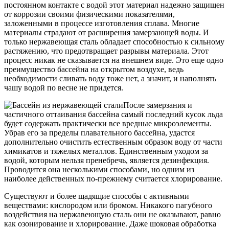
постоянном контакте с водой этот материал надежно защищен
от коррозии своими физическими показателями,
заложенными в процессе изготовления сплава. Многие
материалы страдают от расширения замерзающей воды. И
только нержавеющая сталь обладает способностью к сильному
растяжению, что предотвращает разрывы материала. Этот
процесс никак не сказывается на внешнем виде. Это еще одно
преимущество бассейна на открытом воздухе, ведь
необходимости сливать воду тоже нет, а значит, и наполнять
чашу водой по весне не придется.
После замерзания и
частичного оттаивания бассейна самый последний кусок льда
будет содержать практически все вредные микроэлементы.
Убрав его за пределы плавательного бассейна, удастся
дополнительно очистить естественным образом воду от части
химикатов и тяжелых металлов. Единственным уходом за
водой, которым нельзя пренебречь, является дезинфекция.
Проводится она несколькими способами, но одним из
наиболее действенных по-прежнему считается хлорирование.
Существуют и более щадящие способы с активными
веществами: кислородом или бромом. Никакого пагубного
воздействия на нержавеющую сталь они не оказывают, равно
как озонирование и хлорирование. Даже шоковая обработка