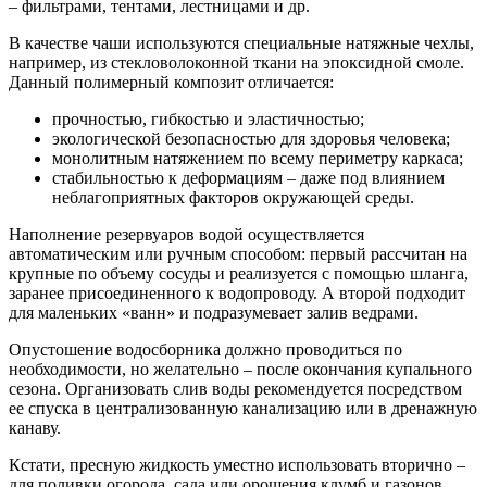
– фильтрами, тентами, лестницами и др.
В качестве чаши используются специальные натяжные чехлы,
например, из стекловолоконной ткани на эпоксидной смоле.
Данный полимерный композит отличается:
прочностью, гибкостью и эластичностью;
экологической безопасностью для здоровья человека;
монолитным натяжением по всему периметру каркаса;
стабильностью к деформациям – даже под влиянием
неблагоприятных факторов окружающей среды.
Наполнение резервуаров водой осуществляется
автоматическим или ручным способом: первый рассчитан на
крупные по объему сосуды и реализуется с помощью шланга,
заранее присоединенного к водопроводу. А второй подходит
для маленьких «ванн» и подразумевает залив ведрами.
Опустошение водосборника должно проводиться по
необходимости, но желательно – после окончания купального
сезона. Организовать слив воды рекомендуется посредством
ее спуска в централизованную канализацию или в дренажную
канаву.
Кстати, пресную жидкость уместно использовать вторично –
для поливки огорода, сада или орошения клумб и газонов.